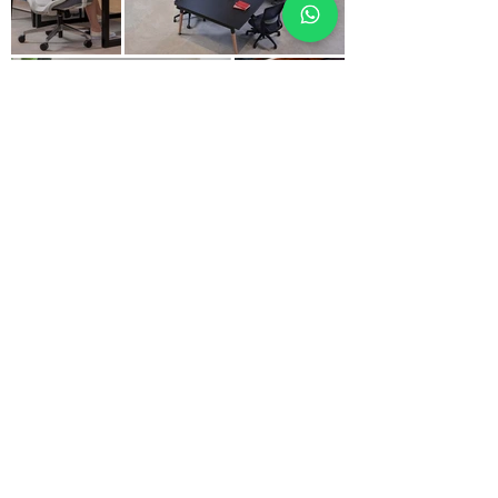
Estofados
Divisórias
Estofados
Acústico
FALE CONOSCO